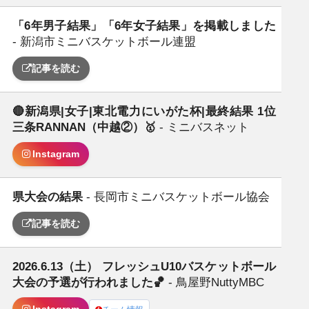
「6年男子結果」「6年女子結果」を掲載しました
日
- 新潟市ミニバスケットボール連盟
記事を読む
🔴新潟県|女子|東北電力にいがた杯|最終結果 1位
日
三条RANNAN（中越②）🥇
- ミニバスネット
Instagram
県大会の結果
- 長岡市ミニバスケットボール協会
日
記事を読む
2026.6.13（土） フレッシュU10バスケットボール
日
大会の予選が行われました🏀
- 鳥屋野NuttyMBC