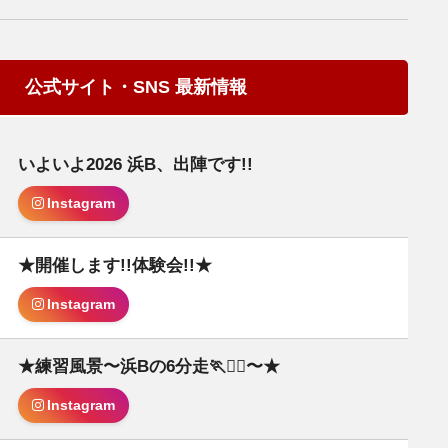
公式サイト・SNS 最新情報
いよいよ2026 浜B、出陣です!!
日
Instagram
★開催します!!体験会!!★
Instagram
★練習風景〜浜Bの6分走🏃🏃‍♀️〜★
日
Instagram