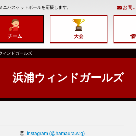
ミニバスケットボールを応援します。
お問
コ
ン
チーム
大会
情
テ
ウィンドガールズ
ン
浜浦ウィンドガールズ
ツ
へ
移
動
Instagram (@hamaura.w.g)