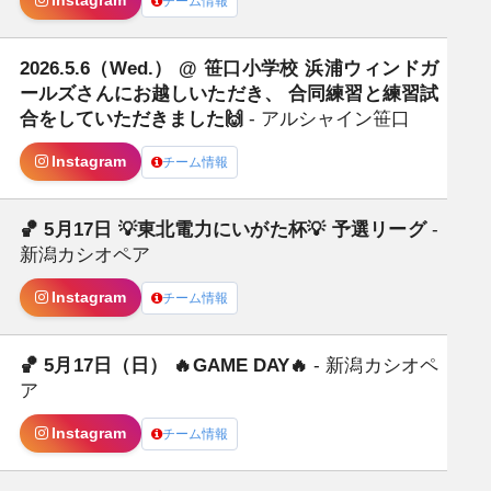
Instagram
チーム情報
⁡2026.5.6（Wed.） @ 笹口小学校 浜浦ウィンドガ
日
ールズさんにお越しいただき、 合同練習と練習試
合をしていただきました🙌
- アルシャイン笹口
Instagram
チーム情報
🏀 5月17日 💡東北電力にいがた杯💡 予選リーグ
-
日
新潟カシオペア
Instagram
チーム情報
🏀 5月17日（日） 🔥GAME DAY🔥
- 新潟カシオペ
日
ア
Instagram
チーム情報