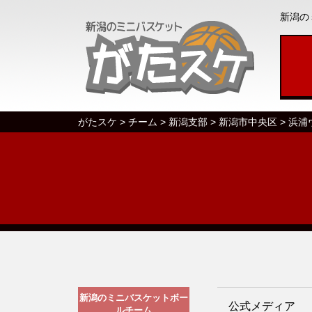
新潟の
がたスケ
>
チーム
>
新潟支部
>
新潟市中央区
>
浜浦
新潟のミニバスケットボー
公式メディア
ルチーム