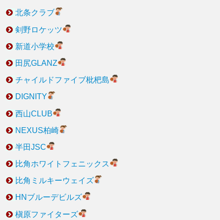
北条クラブ
剣野ロケッツ
新道小学校
田尻GLANZ
チャイルドファイブ枇杷島
DIGNITY
西山CLUB
NEXUS柏崎
半田JSC
比角ホワイトフェニックス
比角ミルキーウェイズ
HNブルーデビルズ
槇原ファイターズ