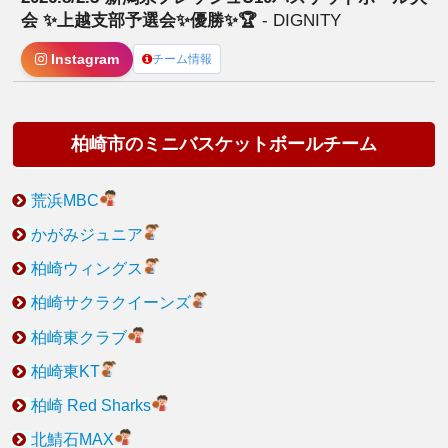
会 ✨上越支部予選会✨優勝✨🏆
- DIGNITY
Instagram
チーム情報
柏崎市のミニバスケットボールチーム
荒浜MBC
かがみジュニア
柏崎ウィングス
柏崎サクラクイーンズ
柏崎東クラブ
柏崎東KT
柏崎 Red Sharks
北鯖石MAX