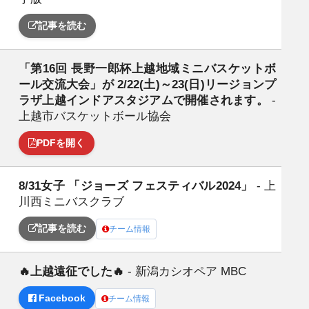
記事を読む
「第16回 長野一郎杯上越地域ミニバスケットボ
日
ール交流大会」が 2/22(土)～23(日)リージョンプ
ラザ上越インドアスタジアムで開催されます。
-
上越市バスケットボール協会
PDFを開く
8/31女子 「ジョーズ フェスティバル2024」
- 上
日
川西ミニバスクラブ
記事を読む
チーム情報
🔥上越遠征でした🔥
- 新潟カシオペア MBC
日
Facebook
チーム情報