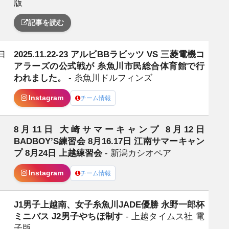
版
記事を読む
2025.11.22-23 アルビBBラビッツ VS 三菱電機コ
日
アラーズの公式戦が 糸魚川市民総合体育館で行
われました。
- 糸魚川ドルフィンズ
Instagram
チーム情報
8月11日 大崎サマーキャンプ 8月12日
日
BADBOY’S練習会 8月16.17日 江南サマーキャン
プ 8月24日 上越練習会
- 新潟カシオペア
Instagram
チーム情報
J1男子上越南、女子糸魚川JADE優勝 永野一郎杯
ミニバス J2男子やちほ制す
- 上越タイムス社 電
子版