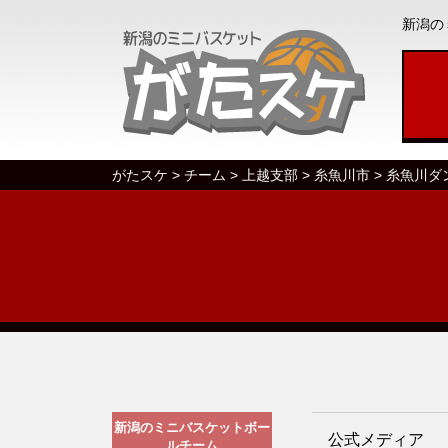
新潟の
がたスケ
>
チーム
>
上越支部
>
糸魚川市
>
糸魚川ダ
新潟のミニバスケットボー
公式メディア
ルチーム