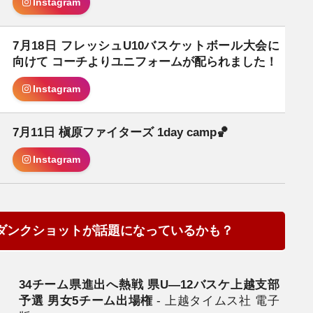
Instagram
7月18日 フレッシュU10バスケットボール大会に
日
向けて コーチよりユニフォームが配られました！
Instagram
7月11日 槇原ファイターズ 1day camp🏀
日
Instagram
ダンクショットが話題になっているかも？
34チーム県進出へ熱戦 県U―12バスケ上越支部
日
予選 男女5チーム出場権
- 上越タイムス社 電子