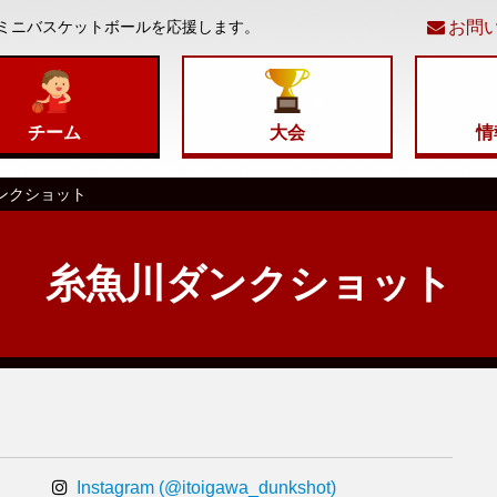
ミニバスケットボールを応援します。
お問
コ
ン
チーム
大会
情
テ
ンクショット
ン
糸魚川ダンクショット
ツ
へ
移
動
Instagram (@itoigawa_dunkshot)